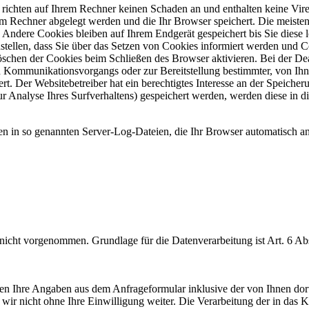
 richten auf Ihrem Rechner keinen Schaden an und enthalten keine Vire
rem Rechner abgelegt werden und die Ihr Browser speichert. Die meist
 Andere Cookies bleiben auf Ihrem Endgerät gespeichert bis Sie diese
tellen, dass Sie über das Setzen von Cookies informiert werden und C
öschen der Cookies beim Schließen des Browser aktivieren. Bei der Dea
en Kommunikationsvorgangs oder zur Bereitstellung bestimmter, von Ih
t. Der Websitebetreiber hat ein berechtigtes Interesse an der Speicher
ur Analyse Ihres Surfverhaltens) gespeichert werden, werden diese in d
en in so genannten Server-Log-Dateien, die Ihr Browser automatisch an 
cht vorgenommen. Grundlage für die Datenverarbeitung ist Art. 6 Abs
n Ihre Angaben aus dem Anfrageformular inklusive der von Ihnen dor
wir nicht ohne Ihre Einwilligung weiter. Die Verarbeitung der in das 