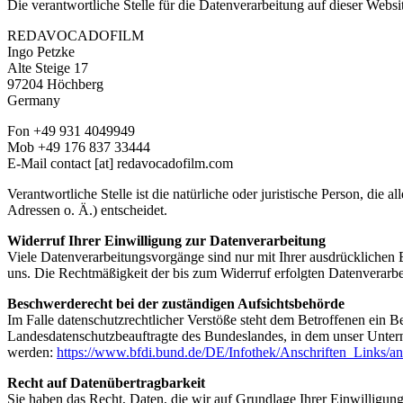
Die verantwortliche Stelle für die Datenverarbeitung auf dieser Websit
REDAVOCADOFILM
Ingo Petzke
Alte Steige 17
97204 Höchberg
Germany
Fon +49 931 4049949
Mob +49 176 837 33444
E-Mail contact [at] redavocadofilm.com
Verantwortliche Stelle ist die natürliche oder juristische Person, d
Adressen o. Ä.) entscheidet.
Widerruf Ihrer Einwilligung zur Datenverarbeitung
Viele Datenverarbeitungsvorgänge sind nur mit Ihrer ausdrücklichen Ei
uns. Die Rechtmäßigkeit der bis zum Widerruf erfolgten Datenverarbe
Beschwerderecht bei der zuständigen Aufsichtsbehörde
Im Falle datenschutzrechtlicher Verstöße steht dem Betroffenen ein B
Landesdatenschutzbeauftragte des Bundeslandes, in dem unser Unter
werden:
https://www.bfdi.bund.de/DE/Infothek/Anschriften_Links/an
Recht auf Datenübertragbarkeit
Sie haben das Recht, Daten, die wir auf Grundlage Ihrer Einwilligung 