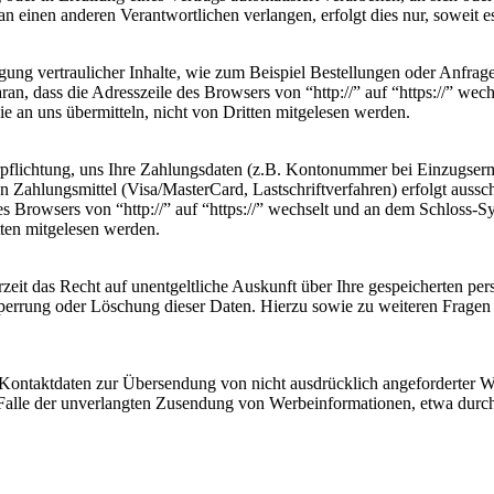
n einen anderen Verantwortlichen verlangen, erfolgt dies nur, soweit e
ung vertraulicher Inhalte, wie zum Beispiel Bestellungen oder Anfrage
an, dass die Adresszeile des Browsers von “http://” auf “https://” we
ie an uns übermitteln, nicht von Dritten mitgelesen werden.
erpflichtung, uns Ihre Zahlungsdaten (z.B. Kontonummer bei Einzugser
Zahlungsmittel (Visa/MasterCard, Lastschriftverfahren) erfolgt aussc
es Browsers von “http://” auf “https://” wechselt und an dem Schloss-
tten mitgelesen werden.
zeit das Recht auf unentgeltliche Auskunft über Ihre gespeicherten 
Sperrung oder Löschung dieser Daten. Hierzu sowie zu weiteren Frage
Kontaktdaten zur Übersendung von nicht ausdrücklich angeforderter W
 im Falle der unverlangten Zusendung von Werbeinformationen, etwa dur