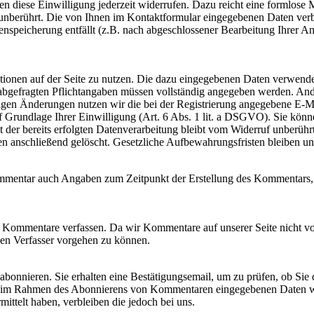
n diese Einwilligung jederzeit widerrufen. Dazu reicht eine formlose 
unberührt. Die von Ihnen im Kontaktformular eingegebenen Daten verble
enspeicherung entfällt (z.B. nach abgeschlossener Bearbeitung Ihrer 
unktionen auf der Seite zu nutzen. Die dazu eingegebenen Daten verwe
ung abgefragten Pflichtangaben müssen vollständig angegeben werden. An
en Änderungen nutzen wir die bei der Registrierung angegebene E-Ma
f Grundlage Ihrer Einwilligung (Art. 6 Abs. 1 lit. a DSGVO). Sie könne
t der bereits erfolgten Datenverarbeitung bleibt vom Widerruf unberühr
den anschließend gelöscht. Gesetzliche Aufbewahrungsfristen bleiben un
mmentar auch Angaben zum Zeitpunkt der Erstellung des Kommentars, 
 Kommentare verfassen. Da wir Kommentare auf unserer Seite nicht vor
en Verfasser vorgehen zu können.
onnieren. Sie erhalten eine Bestätigungsemail, um zu prüfen, ob Sie 
Die im Rahmen des Abonnierens von Kommentaren eingegebenen Daten we
ittelt haben, verbleiben die jedoch bei uns.