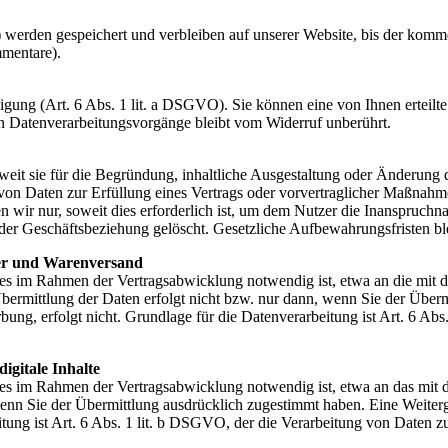
erden gespeichert und verbleiben auf unserer Website, bis der kommen
mmentare).
ung (Art. 6 Abs. 1 lit. a DSGVO). Sie können eine von Ihnen erteilte 
ten Datenverarbeitungsvorgänge bleibt vom Widerruf unberührt.
it sie für die Begründung, inhaltliche Ausgestaltung oder Änderung de
 von Daten zur Erfüllung eines Vertrags oder vorvertraglicher Maßnah
zen wir nur, soweit dies erforderlich ist, um dem Nutzer die Inanspru
r Geschäftsbeziehung gelöscht. Gesetzliche Aufbewahrungsfristen bl
ler und Warenversand
es im Rahmen der Vertragsabwicklung notwendig ist, etwa an die mit d
bermittlung der Daten erfolgt nicht bzw. nur dann, wenn Sie der Über
ng, erfolgt nicht. Grundlage für die Datenverarbeitung ist Art. 6 Abs
igitale Inhalte
es im Rahmen der Vertragsabwicklung notwendig ist, etwa an das mit de
enn Sie der Übermittlung ausdrücklich zugestimmt haben. Eine Weiterg
tung ist Art. 6 Abs. 1 lit. b DSGVO, der die Verarbeitung von Daten z